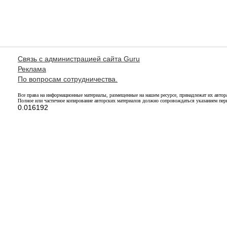
Связь с администрацией сайта Guru
Реклама
По вопросам сотрудничества.
Все права на информационные материалы, размещенные на нашем ресурсе, принадлежат их автор
Полное или частичное копирование авторских материалов должно сопровождаться указанием перв
0.016192